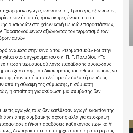
αταχώρησαν αγωγές εναντίον της Τράπεζας αξιώνοντας
στηκαν ότι αυτές ήταν άκυρες ένεκα του ότι
υψης ουσιωδών στοιχείων και/ή ψευδών παραστάσεων,
ν Παραπονούμενων αξιώνοντας τον τερματισμό των
όρων αυτών.
φορά ανάμεσα στην έννοια του «τερματισμού» και στην
γείται στο σύγγραμμα του ο κ. Π. Γ. Πολυβίου «Το
ε περίπτωση τερματισμού λόγω παράβασης ουσιώδους
σημείο εξάσκησης του δικαιώματος του αθώου μέρους να
ρωσης όταν αυτή αποτελεί προϊόν δόλου ή ψευδούς
ιν από τη σύναψη της σύμβασης, η σύμβαση
επώς, η απαίτηση για ακύρωση μια σύμβασης δεν
με τις αγωγές τους δεν κατέθεσαν αγωγή εναντίον της
διάρκεια της συμβατικής σχέσης αλλά για απόκρυψη
 παραστάσεις ή/και παραβάσεις καθήκοντος πριν και/ή
επώς, δεν προκύπτει ότι υπήρχε απαίτηση από μέρους