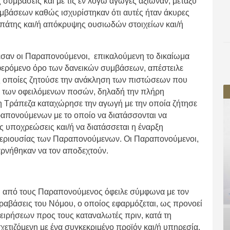
συμβάσεις και με τις εν λόγω αγωγές αξίωναν, μεταξύ
μβάσεων καθώς ισχυρίστηκαν ότι αυτές ήταν άκυρες
απάτης και/ή απόκρυψης ουσιωδών στοιχείων και/ή
σαν οι Παραπονούμενοι, επικαλούμενη το δικαίωμα
φερόμενο όρο των δανεικών συμβάσεων, απέστειλε
ς οποίες ζητούσε την ανάκληση των πιστώσεων που
ν των οφειλόμενων ποσών, δηλαδή την πλήρη
Τράπεζα καταχώρησε την αγωγή με την οποία ζήτησε
ραπονούμενων με το οποίο να διατάσσονται να
ς υποχρεώσεις και/ή να διατάσσεται η έναρξη
περιουσίας των Παραπονούμενων. Οι Παραπονούμενοι,
αρνήθηκαν να τον αποδεχτούν.
 από τους Παραπονούμενος όφειλε σύμφωνα με τον
αραβάσεις του Νόμου, ο οποίος εφαρμόζεται, ως προνοεί
χειρήσεων προς τους καταναλωτές πριν, κατά τη
χετιζόμενη με ένα συγκεκριμένο προϊόν και/ή υπηρεσία.