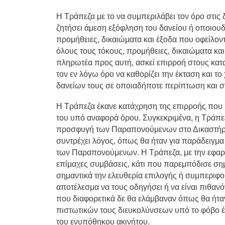
Η Τράπεζα με το να συμπεριλάβει τον όρο στις 
ζητήσει άμεση εξόφληση του δανείου ή οποιουδ
προμήθειες, δικαιώματα και έξοδα που οφείλον
όλους τους τόκους, προμήθειες, δικαιώματα κα
πληρωτέα προς αυτή, ασκεί επιρροή στους κατ
τον εν λόγω όρο να καθορίζει την έκταση και 
δανείων τους σε οποιαδήποτε περίπτωση και σ
Η Τράπεζα έκανε κατάχρηση της επιρροής πο
του υπό αναφορά όρου. Συγκεκριμένα, η Τράπ
προσφυγή των Παραπονούμενων στο Δικαστήριο 
συντρέχει λόγος, όπως θα ήταν για παράδειγμ
των Παραπονούμενων. Η Τράπεζα, με την εφαρμ
επίμαχες συμβάσεις, κάτι που παρεμπόδισε ση
σημαντικά την ελευθερία επιλογής ή συμπεριφο
αποτέλεσμα να τους οδηγήσει ή να είναι πιθα
που διαφορετικά δε θα ελάμβαναν όπως θα ήτ
πιστωτικών τους διευκολύνσεων υπό το φόβο έ
του ενυπόθηκου ακινήτου.