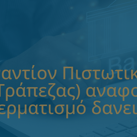
αντίον Πιστωτι
Τράπεζας) αναφ
ερματισμό δανε
.