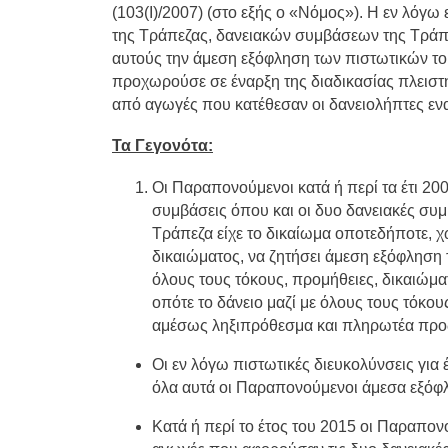
(103(I)/2007) (στο εξής ο «Νόμος»). Η εν λόγ
της Τράπεζας, δανειακών συμβάσεων της Τράπ
αυτούς την άμεση εξόφληση των πιστωτικών το
προχωρούσε σε έναρξη της διαδικασίας πλειστ
από αγωγές που κατέθεσαν οι δανειολήπτες ενα
Τα Γεγονότα:
Οι Παραπονούμενοι κατά ή περί τα έτι 20
συμβάσεις όπου και οι δυο δανειακές συ
Τράπεζα είχε το δικαίωμα οποτεδήποτε, 
δικαιώματος, να ζητήσει άμεση εξόφληση 
όλους τους τόκους, προμήθειες, δικαιώμ
οπότε το δάνειο μαζί με όλους τους τόκου
αμέσως ληξιπρόθεσμα και πληρωτέα προς
Οι εν λόγω πιστωτικές διευκολύνσεις για
όλα αυτά οι Παραπονούμενοι άμεσα εξόφλ
Κατά ή περί το έτος του 2015 οι Παραπο