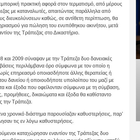
ω εμπορική πρακτική αφορά στον τερματισμό, από μέρους
εζας με καταναλωτές, απαιτώντας παράλληλα από
υς διευκολύνσεων καθώς, σε αντίθετη περίπτωση, θα
ηριασμού για πώληση του ενυπόθηκου ακινήτου, μετά
ντίον της Τράπεζας στο Δικαστήριο.
08 και 2009 σύναψαν με την Τράπεζα δυο δανειακές
μβάσεις περιλάμβανα όρο σύμφωνα με τον οποίο η
χωρίς επηρεασμό οποιασδήποτε άλλης θεραπείας ή
του δανείου ή οποιουδήποτε υπολοίπου του μαζί με
ατα και έξοδα που οφείλονταν σύμφωνα με τη σύμβαση,
ς, προμήθειες, δικαιώματα και έξοδα θα καθίσταντο
 την Τράπεζα.
 ένα χρονικό διάστημα παρουσίαζαν καθυστερήσεις, παρ’
ησαν τις εν λόγω καθυστερήσεις.
νούμενοι καταχώρησαν εναντίον της Τράπεζας δυο