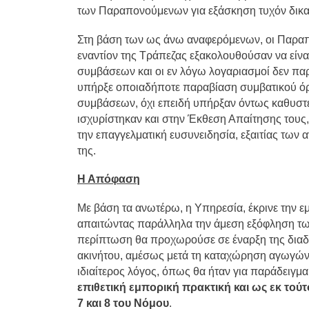
των Παραπονούμενων για εξάσκηση τυχόν δικαι
Στη βάση των ως άνω αναφερόμενων, οι Παρα
εναντίον της Τράπεζας εξακολουθούσαν να είν
συμβάσεων και οι εν λόγω λογαριασμοί δεν παρ
υπήρξε οποιαδήποτε παραβίαση συμβατικού όρ
συμβάσεων, όχι επειδή υπήρξαν όντως καθυσ
ισχυρίστηκαν και στην Έκθεση Απαίτησης τους,
την επαγγελματική ευσυνειδησία, εξαιτίας τω
της.
Η Απόφαση
Με βάση τα ανωτέρω, η Υπηρεσία, έκρινε την εμ
απαιτώντας παράλληλα την άμεση εξόφληση τω
περίπτωση θα προχωρούσε σε έναρξη της διαδ
ακινήτου, αμέσως μετά τη καταχώρηση αγωγών σ
ιδιαίτερος λόγος, όπως θα ήταν για παράδειγ
επιθετική εμπορική πρακτική και ως εκ τούτ
7 και 8 του Νόμου
.