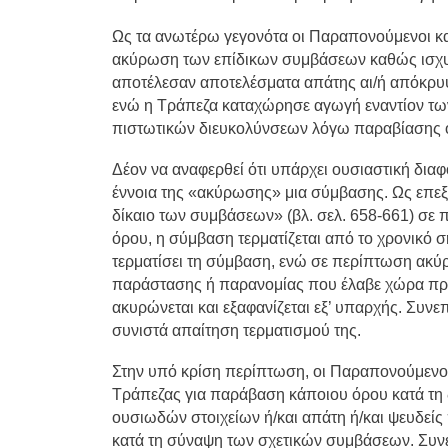
Ως τα ανωτέρω γεγονότα οι Παραπονούμενοι κ
ακύρωση των επίδικων συμβάσεων καθώς ισχυρί
αποτέλεσαν αποτελέσματα απάτης αι/ή απόκρ
ενώ η Τράπεζα καταχώρησε αγωγή εναντίον τω
πιστωτικών διευκολύνσεων λόγω παραβίασης 
Δέον να αναφερθεί ότι υπάρχει ουσιαστική δια
έννοια της «ακύρωσης» μια σύμβασης. Ως επεξη
δίκαιο των συμβάσεων» (βλ. σελ. 658-661) σ
όρου, η σύμβαση τερματίζεται από το χρονικό 
τερματίσει τη σύμβαση, ενώ σε περίπτωση ακύ
παράστασης ή παρανομίας που έλαβε χώρα πρ
ακυρώνεται και εξαφανίζεται εξ’ υπαρχής. Συν
συνιστά απαίτηση τερματισμού της.
Στην υπό κρίση περίπτωση, οι Παραπονούμενοι 
Τράπεζας για παράβαση κάποιου όρου κατά τη 
ουσιωδών στοιχείων ή/και απάτη ή/και ψευδείς
κατά τη σύναψη των σχετικών συμβάσεων. Συν