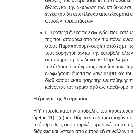
αγωγές που αφορούσαν τις δυο δανειακές 
άλλων, και την ακύρωση των επίδικων συ
ένεκα του ότι αποτέλεσαν αποτελέσματα 
ψευδών παραστάσεων.
Η Τράπεζα ένεκα των αγωγών που κατέθε
της που απορρέει από τον πιο πάνω ανα
στους Παραπονούμενους επιστολές με τι
τους χορηγήθηκαν και την καταβολή όλω
αποπληρωμή των δανείων. Παράλληλα, η 
την έκδοση διατάγματος εναντίον των Πα
εξοφλήσουν άμεσα τις δανειοληπτικές του
διαδικασίας εκποίησης της ενυπόθηκης 
κρίνοντας τον τερματισμό ως παράνομο, 
Η έρευνα της Υπηρεσίας
Η Υπηρεσία κατόπιν υποβολής του παραπόνου
άρθρο 11(1)(α) του Νόμου να εξετάσει τυχόν π
το άρθρο 3(1), σε εμπορικές πρακτικές των επι
διάρκεια και ύστερα από εμπορική συναλλαγή σ