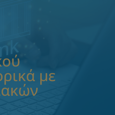
κού
ορικά με
ιακών