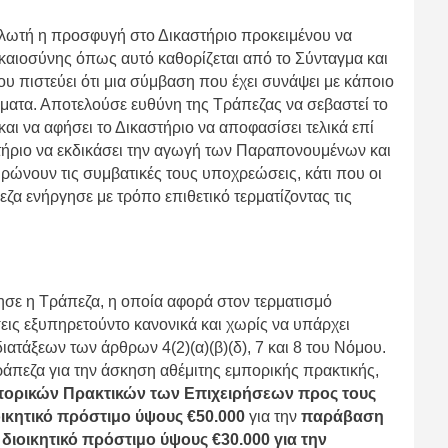
αλωτή η προσφυγή στο Δικαστήριο προκειμένου να
καιοσύνης όπως αυτό καθορίζεται από το Σύνταγμα και
 πιστεύει ότι μια σύμβαση που έχει συνάψει με κάποιο
ώματα. Αποτελούσε ευθύνη της Τράπεζας να σεβαστεί το
 να αφήσει το Δικαστήριο να αποφασίσει τελικά επί
τήριο να εκδικάσει την αγωγή των Παραπονουμένων και
ρώνουν τις συμβατικές τους υποχρεώσεις, κάτι που οι
α ενήργησε με τρόπο επιθετικό τερματίζοντας τις
σε η Τράπεζα, η οποία αφορά στον τερματισμό
ις εξυπηρετούντο κανονικά και χωρίς να υπάρχει
ιατάξεων των άρθρων 4(2)(α)(β)(δ), 7 και 8 του Νόμου.
άπεζα για την άσκηση αθέμιτης εμπορικής πρακτικής,
πορικών Πρακτικών των Επιχειρήσεων προς τους
ικητικό πρόστιμο ύψους €50.000
για την
παράβαση
ι διοικητικό πρόστιμο ύψους €30.000 για την