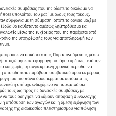
δανειακές συμβάσεις που της δίδετε το δικαίωμα να
ήποτε υπολοίπου του μαζί με όλους τους τόκους,
ταν σύμφωνα με τη σύμβαση, οπότε το δάνειο μαζί με
ι έξοδα θα καθίσταντο αμέσως ληξιπρόθεσμα και
αναλωτές μέσω της ευχέρειας που της παρέχεται από
το χρόνο της υποχρέωσής τους για αποπληρωμή των
τιγμή.
υ μπορούσε να ασκήσει στους Παραπονούμενους μέσω
εζα προχώρησε σε εφαρμογή του όρου αμέσως μετά την
και χωρίς, τη συγκεκριμένη χρονική περίοδο, να
α η οποιαδήποτε παράβαση συμβατικού όρου εκ μέρους
ογή του πιο πάνω όρου τερμάτισε αυτόματα τις
μαντικά ή υπήρχε ενδεχόμενο να παρεμποδίσει
ράς τους ως προς τις δανειακές συμβάσεις, με
νόν να τους οδηγήσει να λάβουν απόφαση συναλλαγής
αν η απόσυρση των αγωγών και η άμεση εξόφληση των
ναρξης της διαδικασίας πλειστηριασμού για πώληση